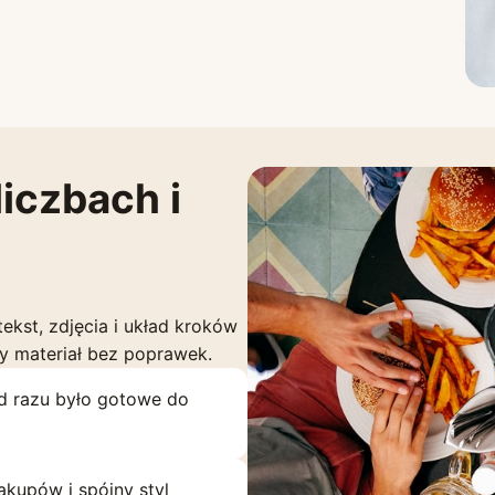
iczbach i
tekst, zdjęcia i układ kroków
wy materiał bez poprawek.
d razu było gotowe do
zakupów i spójny styl