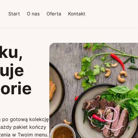
Start
O nas
Oferta
Kontakt
ku,
uje
torie
a po gotową kolekcję
ażdy pakiet kończy
ożenia w Twoim menu.